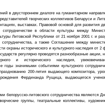
ний в двустороннем диалоге на гуманитарном направл
представителей творческих коллективов Беларуси и Ли
ентациях, выставках. Правовой основой для развития 
о сотрудничестве в области культуры между Минист
туры Литовской Республики от 21 ноября 2001 г. и р
о сотрудничества, а также Соглашение между минист
ти охраны исторического и культурного наследия от 2 
осударств регулярно проводятся разнообразные акции,
ьтурного и исторического наследия, увековеч
ние годы значимыми событиями культурного сотруднич
 празднованию 200-летия выдающего композитора, ур
рождения Фердинанда Рущица, выдающегося ученог
и белорусско-литовского сотрудничества являются Дни
ворческие группы, театральные коллективы, художник