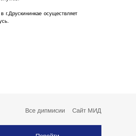
 в г.Друскининкае осуществляет
усь.
Все дипмисии
Сайт МИД