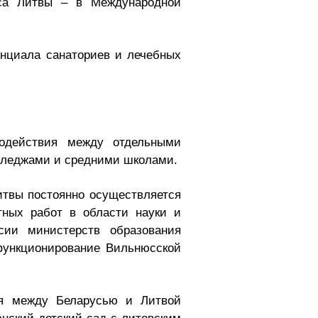
неса Литвы – в Международной
енциала санаториев и лечебных
модействия между отдельными
лледжами и средними школами.
итвы постоянно осуществляется
тных работ в области науки и
сии министерств образования
функционирование Вильнюсской
ия между Беларусью и Литвой