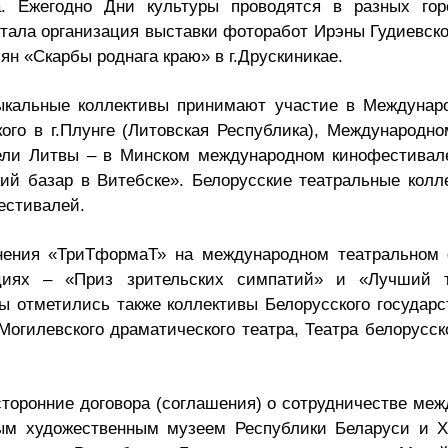
ва. Ежегодно Дни культуры проводятся в разных го
стала организация выставки фоторабот Ирэны Гудиевск
ян «Скарбы роднага краю» в г.Друскиникае.
ыкальные коллективы принимают участие в Междунар
го в г.Плунге (Литовская Республика), Международн
тели Литвы – в Минском международном кинофестивал
ий базар в Витебске». Белорусские театральные колл
естивалей.
инения «ТриТформаТ» на международном театральном 
циях – «Приз зрительских симпатий» и «Лучший т
 отметились также коллективы Белорусского государс
Могилевского драматического театра, Театра белорусс
торонние договора (соглашения) о сотрудничестве ме
ым художественным музеем Республики Беларуси и Х