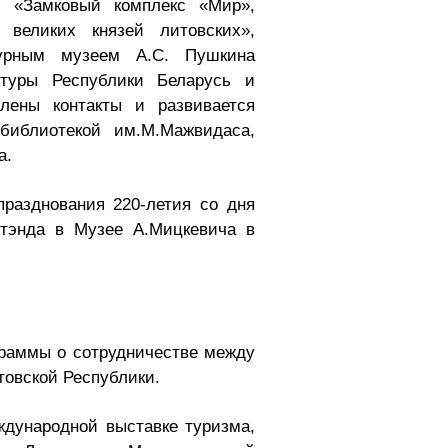
й «Замковый комплекс «Мир»,
великих князей литовских»,
турным музеем А.С. Пушкина
ьтуры Республики Беларусь и
лены контакты и развивается
библиотекой им.М.Мажвидаса,
а.
разднования 220-летия со дня
стэнда в Музее А.Мицкевича в
граммы о сотрудничестве между
товской Республики.
ждународной выставке туризма,