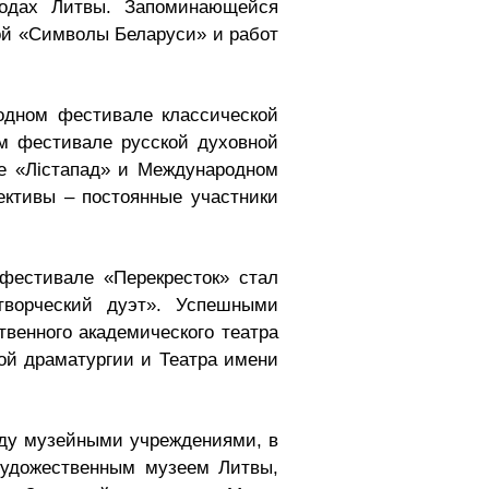
родах Литвы. Запоминающейся
ой «Символы Беларуси» и работ
одном фестивале классической
ом фестивале русской духовной
е «Лістапад» и Международном
ективы – постоянные участники
фестивале «Перекресток» стал
ворческий дуэт». Успешными
твенного академического театра
кой драматургии и Театра имени
жду музейными учреждениями, в
удожественным музеем Литвы,