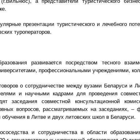
(г.Вильнюс), а представители туристического биз
ке.
улярные презентации туристического и лечебного пот
ских туроператоров.
бразования развивается посредством тесного взаи
ниверситетами, профессиональными учреждениями, ко
оворов о сотрудничестве между вузами Беларуси и Л
телями и научными кадрами для проведения совмес
одят заседания совместной консультационной комис
овных вопросов, рассматриваемых на заседаниях, – 
 обучения в Литве и двух литовских школ в Беларуси.
соседства и сотрудничества в области образован