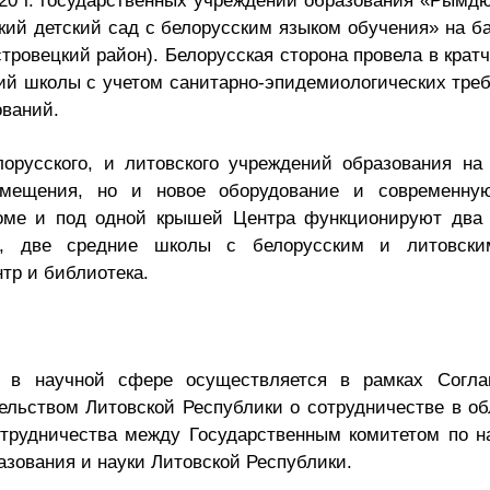
020 г. государственных учреждений образования «Рымд
й детский сад с белорусским языком обучения» на ба
ровецкий район). Белорусская сторона провела в крат
ий школы с учетом санитарно-эпидемиологических тре
ваний.
лорусского, и литовского учреждений образования на
омещения, но и новое оборудование и современну
ме и под одной крышей Центра функционируют два 
я, две средние школы с белорусским и литовски
тр и библиотека.
е в научной сфере осуществляется в рамках Согл
льством Литовской Республики о сотрудничестве в об
отрудничества между Государственным комитетом по н
зования и науки Литовской Республики.