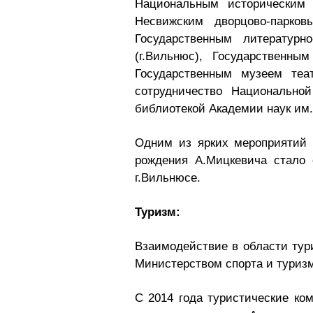
Национальным историческим 
Несвижским дворцово-парко
Государственным литератур
(г.Вильнюс), Государственн
Государственным музеем теа
сотрудничество Национально
библиотекой Академии наук им.
Одним из ярких мероприятий 
рождения А.Мицкевича стало 
г.Вильнюсе.
Туризм:
Взаимодействие в области тур
Министерством спорта и туриз
С 2014 года туристические ко