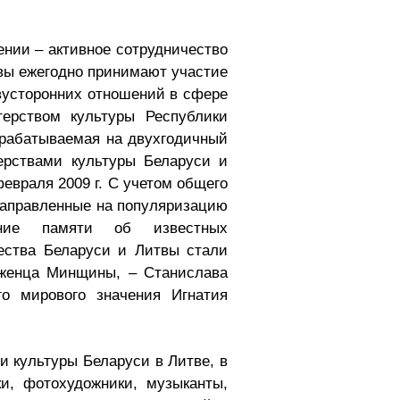
ении – активное сотрудничество
твы ежегодно принимают участие
двусторонних отношений в сфере
ерством культуры Республики
азрабатываемая на двухгодичный
ерствами культуры Беларуси и
февраля 2009 г. С учетом общего
 направленные на популяризацию
ивание памяти об известных
ества Беларуси и Литвы стали
оженца Минщины, – Станислава
о мирового значения Игнатия
 культуры Беларуси в Литве, в
и, фотохудожники, музыканты,