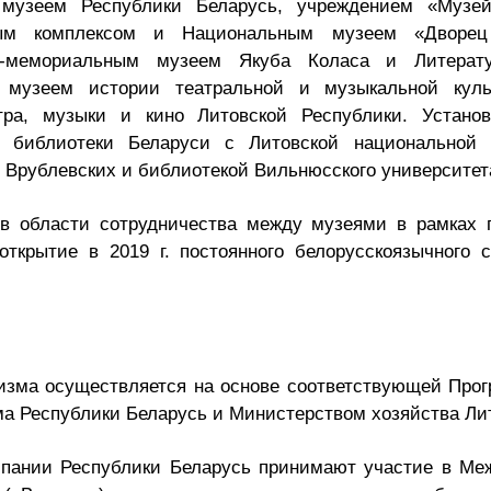
музеем Республики Беларусь, учреждением «Музе
вым комплексом и Национальным музеем «Дворец 
но-мемориальным музеем Якуба Коласа и Литера
ым музеем истории театральной и музыкальной кул
тра, музыки и кино Литовской Республики. Установ
й библиотеки Беларуси с Литовской национальной 
 Врублевских и библиотекой Вильнюсского университет
в области сотрудничества между музеями в рамках п
открытие в 2019 г. постоянного белорусскоязычного 
изма осуществляется на основе соответствующей Про
ма Республики Беларусь и Министерством хозяйства Ли
мпании Республики Беларусь принимают участие в Ме