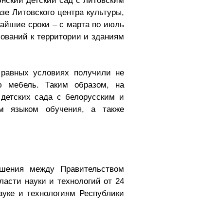
юнский детский сад с литовским
зе Литовского центра культуры,
чайшие сроки – с марта по июль
бований к территории и зданиям
 равных условиях получили не
ю мебель. Таким образом, на
детских сада с белорусским и
м языком обучения, а также
ашения между Правительством
ласти науки и технологий от 24
ауке и технологиям Республики